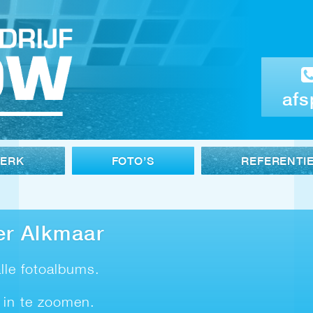
afs
WERK
FOTO’S
REFERENTI
er Alkmaar
lle fotoalbums.
 in te zoomen.