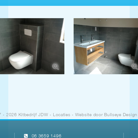
 - 2026 Kitbedrijf JDW
-
Locaties
- Website door
Bullseye Design
06 3659 1496