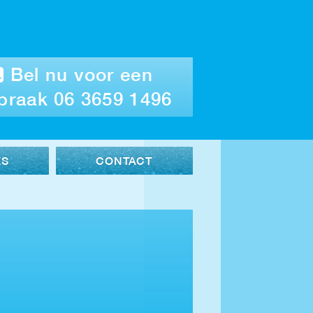
Bel nu voor een
praak 06 3659 1496
ES
CONTACT