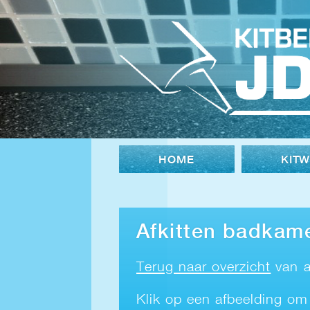
HOME
KIT
Afkitten badkam
Terug naar overzicht
van a
Klik op een afbeelding om