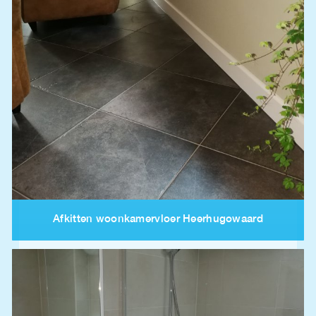
Afkitten woonkamervloer Heerhugowaard