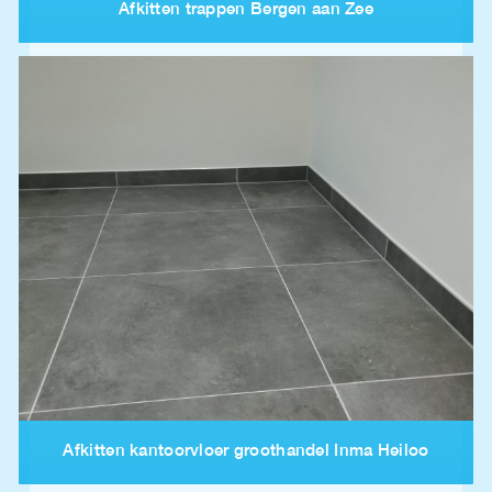
Afkitten trappen Bergen aan Zee
Afkitten kantoorvloer groothandel Inma Heiloo