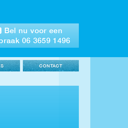
Bel nu voor een
praak 06 3659 1496
ES
CONTACT