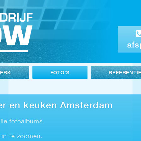
afs
WERK
FOTO’S
REFERENTI
er en keuken Amsterdam
lle fotoalbums.
 in te zoomen.