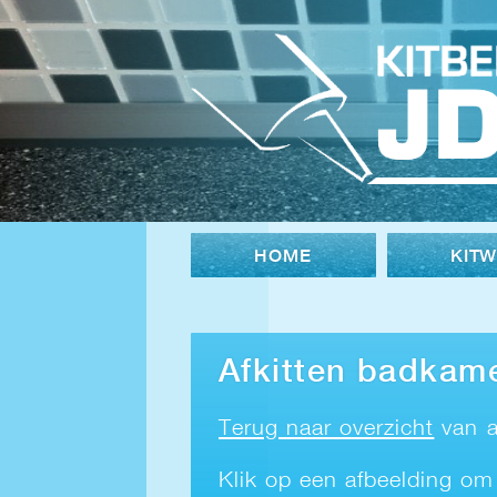
HOME
KIT
Afkitten badkam
Terug naar overzicht
van a
Klik op een afbeelding om