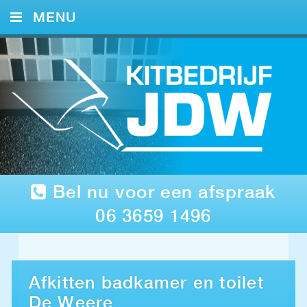
MENU
HOME
KITWERK
FOTO’S
REFERENTIES
CONTACT
Bel nu voor een afspraak
06 3659 1496
Afkitten badkamer en toilet
De Weere