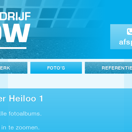
afs
WERK
FOTO’S
REFERENTI
r Heiloo 1
lle fotoalbums.
 in te zoomen.