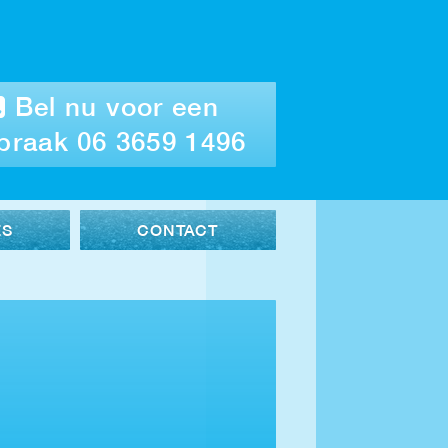
Bel nu voor een
praak 06 3659 1496
ES
CONTACT