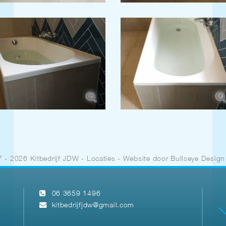
 - 2026 Kitbedrijf JDW
-
Locaties
- Website door
Bullseye Design
06 3659 1496
kitbedrijfjdw@gmail.com