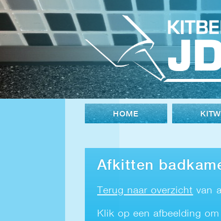
HOME
KIT
Afkitten badkame
Terug naar overzicht
van a
Klik op een afbeelding om