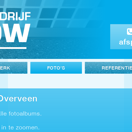
afs
WERK
FOTO’S
REFERENTI
 Overveen
lle fotoalbums.
 in te zoomen.