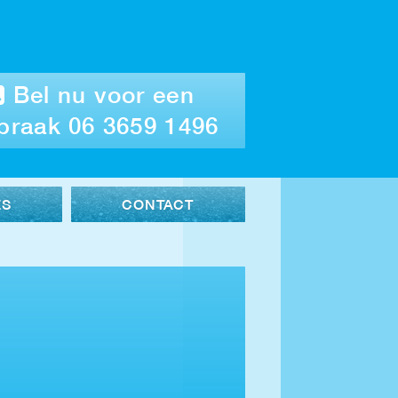
Bel nu voor een
praak 06 3659 1496
ES
CONTACT