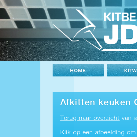
HOME
KIT
Afkitten keuken
Terug naar overzicht
van a
Klik op een afbeelding om