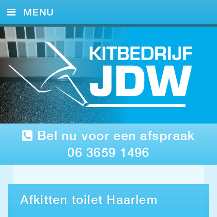
MENU
HOME
KITWERK
FOTO’S
REFERENTIES
CONTACT
Bel nu voor een afspraak
06 3659 1496
Afkitten toilet Haarlem