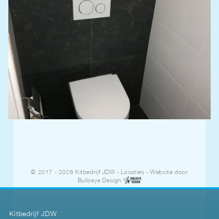
© 2017 - 2026 Kitbedrijf JDW
-
Locaties
- Website door
Bullseye Design
Kitbedrijf JDW