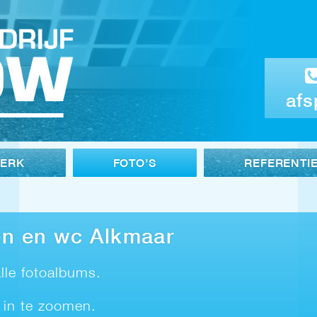
afs
WERK
FOTO’S
REFERENTI
n en wc Alkmaar
lle fotoalbums.
 in te zoomen.