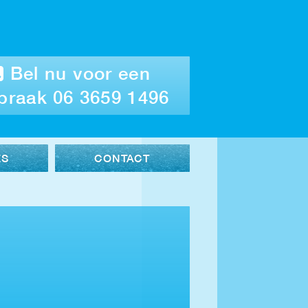
Bel nu voor een
praak 06 3659 1496
ES
CONTACT