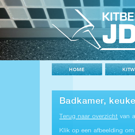
HOME
KIT
Badkamer, keuke
Terug naar overzicht
van a
Klik op een afbeelding om