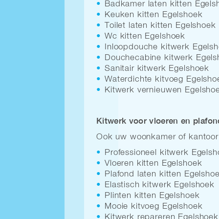
Badkamer laten kitten Egels
Keuken kitten Egelshoek
Toilet laten kitten Egelshoek
Wc kitten Egelshoek
Inloopdouche kitwerk Egels
Douchecabine kitwerk Egels
Sanitair kitwerk Egelshoek
Waterdichte kitvoeg Egelsho
Kitwerk vernieuwen Egelsho
Kitwerk voor vloeren en plafo
Ook uw woonkamer of kantoor k
Professioneel kitwerk Egels
Vloeren kitten Egelshoek
Plafond laten kitten Egelsho
Elastisch kitwerk Egelshoek
Plinten kitten Egelshoek
Mooie kitvoeg Egelshoek
Kitwerk repareren Egelshoek