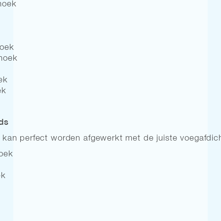
hoek
hoek
hoek
ek
ek
nds
an perfect worden afgewerkt met de juiste voegafdich
hoek
ek