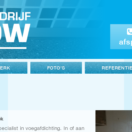
afs
WERK
FOTO’S
REFERENTI
ek
ecialist in voegafdichting. In of aan