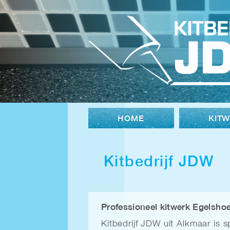
HOME
KIT
Kitbedrijf JDW
Professioneel kitwerk Egelsho
Kitbedrijf JDW uit Alkmaar is sp