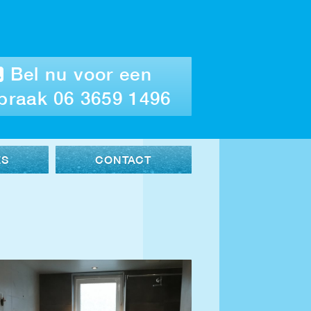
Bel nu voor een
praak 06 3659 1496
ES
CONTACT