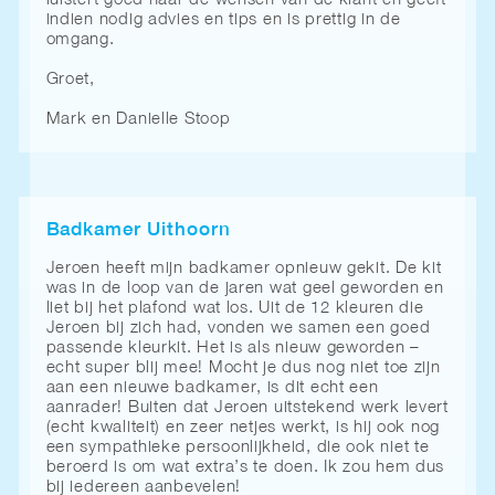
luistert goed naar de wensen van de klant en geeft
indien nodig advies en tips en is prettig in de
omgang.
Groet,
Mark en Danielle Stoop
Badkamer Uithoorn
Jeroen heeft mijn badkamer opnieuw gekit. De kit
was in de loop van de jaren wat geel geworden en
liet bij het plafond wat los. Uit de 12 kleuren die
Jeroen bij zich had, vonden we samen een goed
passende kleurkit. Het is als nieuw geworden –
echt super blij mee! Mocht je dus nog niet toe zijn
aan een nieuwe badkamer, is dit echt een
aanrader! Buiten dat Jeroen uitstekend werk levert
(echt kwaliteit) en zeer netjes werkt, is hij ook nog
een sympathieke persoonlijkheid, die ook niet te
beroerd is om wat extra’s te doen. Ik zou hem dus
bij iedereen aanbevelen!