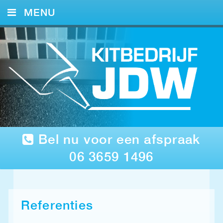
MENU
HOME
KITWERK
FOTO’S
REFERENTIES
CONTACT
Bel nu voor een afspraak
06 3659 1496
Referenties