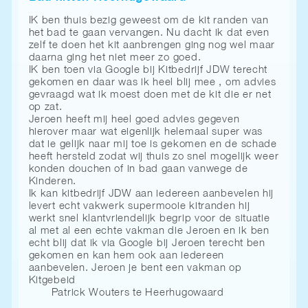
IK ben thuis bezig geweest om de kit randen van
het bad te gaan vervangen. Nu dacht ik dat even
zelf te doen het kit aanbrengen ging nog wel maar
daarna ging het niet meer zo goed.
IK ben toen via Google bij Kitbedrijf JDW terecht
gekomen en daar was ik heel blij mee , om advies
gevraagd wat ik moest doen met de kit die er net
op zat.
Jeroen heeft mij heel goed advies gegeven
hierover maar wat eigenlijk helemaal super was
dat ie gelijk naar mij toe is gekomen en de schade
heeft hersteld zodat wij thuis zo snel mogelijk weer
konden douchen of in bad gaan vanwege de
Kinderen.
Ik kan kitbedrijf JDW aan iedereen aanbevelen hij
levert echt vakwerk supermooie kitranden hij
werkt snel klantvriendelijk begrip voor de situatie
al met al een echte vakman die Jeroen en ik ben
echt blij dat ik via Google bij Jeroen terecht ben
gekomen en kan hem ook aan iedereen
aanbevelen. Jeroen je bent een vakman op
Kitgebeid
Patrick Wouters te Heerhugowaard