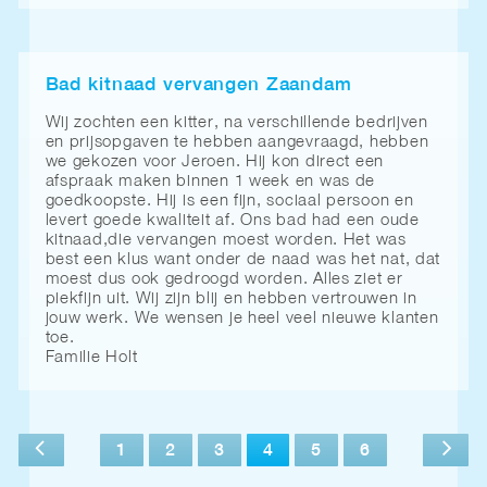
Bad kitnaad vervangen Zaandam
Wij zochten een kitter, na verschillende bedrijven
en prijsopgaven te hebben aangevraagd, hebben
we gekozen voor Jeroen. Hij kon direct een
afspraak maken binnen 1 week en was de
goedkoopste. Hij is een fijn, sociaal persoon en
levert goede kwaliteit af. Ons bad had een oude
kitnaad,die vervangen moest worden. Het was
best een klus want onder de naad was het nat, dat
moest dus ook gedroogd worden. Alles ziet er
piekfijn uit. Wij zijn blij en hebben vertrouwen in
jouw werk. We wensen je heel veel nieuwe klanten
toe.
Familie Holt
1
2
3
4
5
6